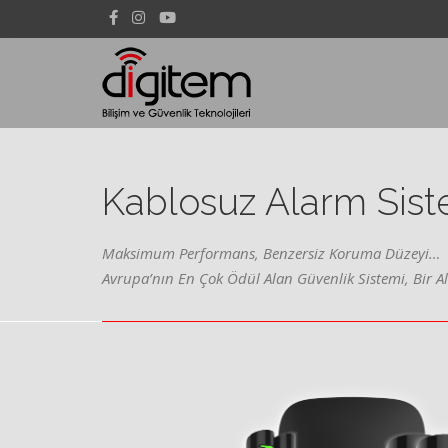
Kablosuz Alarm Sist
Maksimum Performans, Benzersiz Koruma Düzeyi…
Avrupa’nın En Çok Ödül Alan Güvenlik Sistemi, Bir 