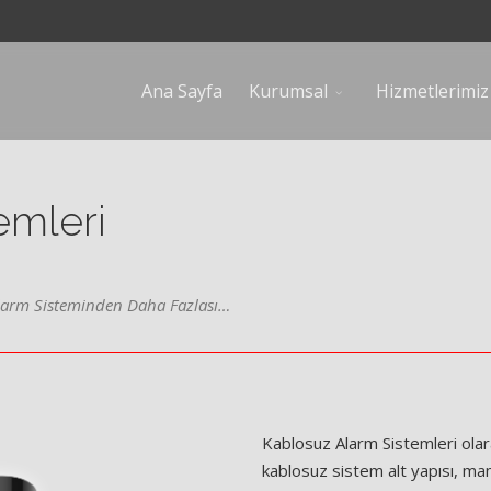
Ana Sayfa
Kurumsal
Hizmetlerimiz
emleri
Alarm Sisteminden Daha Fazlası…
Kablosuz Alarm Sistemleri olar
kablosuz sistem alt yapısı, ma