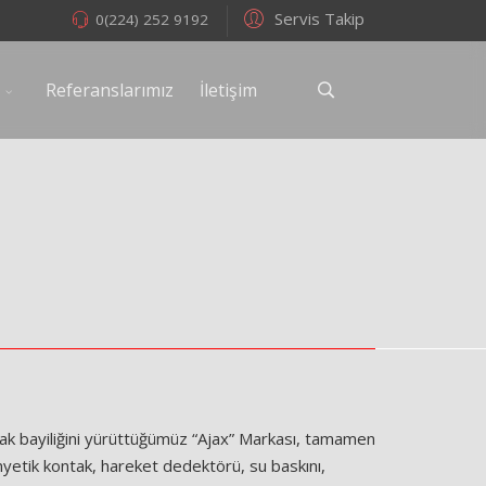
Servis Takip
0(224) 252 9192
Referanslarımız
İletişim
ak bayiliğini yürüttüğümüz “Ajax” Markası, tamamen
nyetik kontak, hareket dedektörü, su baskını,