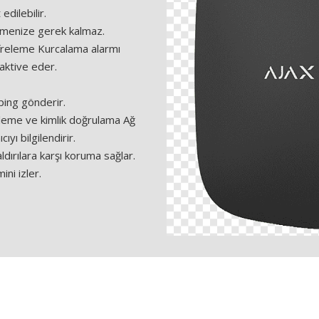
edilebilir.
kmenize gerek kalmaz.
ı şifreleme Kurcalama alarmı
 aktive eder.
ping gönderir.
ifreleme ve kimlik doğrulama Ağ
yı bilgilendirir.
dırılara karşı koruma sağlar.
ini izler.